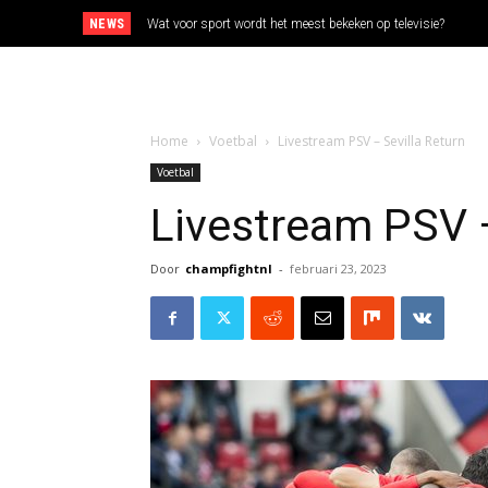
NEWS
Wat voor sport wordt het meest bekeken op televisie?
Home
Voetbal
Livestream PSV – Sevilla Return
Voetbal
Livestream PSV –
Door
champfightnl
-
februari 23, 2023