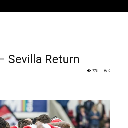
 Sevilla Return
776
0