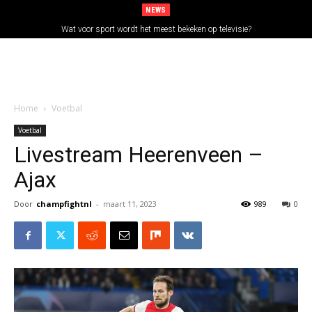
NEWS
Wat voor sport wordt het meest bekeken op televisie?
Home
Voetbal
Voetbal
Livestream Heerenveen –
Ajax
Door
champfightnl
-
maart 11, 2023
989
0