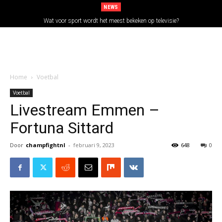
NEWS
Wat voor sport wordt het meest bekeken op televisie?
Home
Voetbal
Voetbal
Livestream Emmen –
Fortuna Sittard
Door
champfightnl
-
februari 9, 2023
648
0