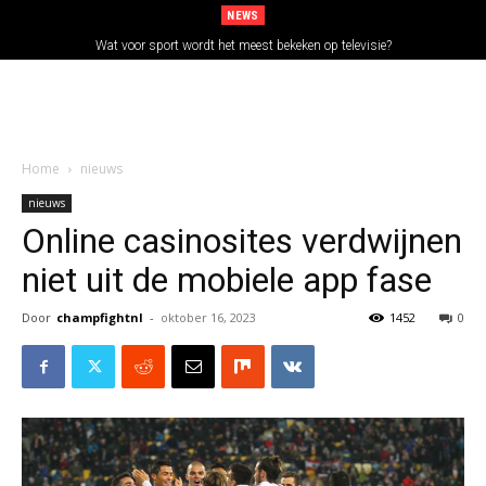
NEWS
Wat voor sport wordt het meest bekeken op televisie?
Home
nieuws
nieuws
Online casinosites verdwijnen
niet uit de mobiele app fase
Door
champfightnl
-
oktober 16, 2023
1452
0