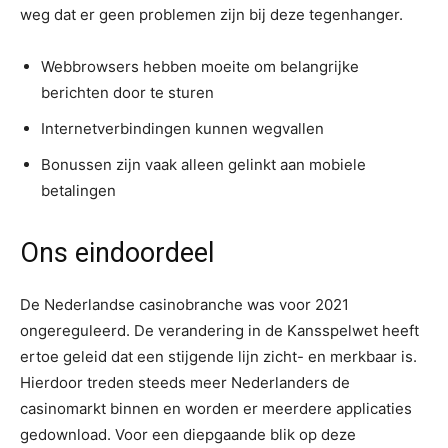
weg dat er geen problemen zijn bij deze tegenhanger.
Webbrowsers hebben moeite om belangrijke
berichten door te sturen
Internetverbindingen kunnen wegvallen
Bonussen zijn vaak alleen gelinkt aan mobiele
betalingen
Ons eindoordeel
De Nederlandse casinobranche was voor 2021
ongereguleerd. De verandering in de Kansspelwet heeft
ertoe geleid dat een stijgende lijn zicht- en merkbaar is.
Hierdoor treden steeds meer Nederlanders de
casinomarkt binnen en worden er meerdere applicaties
gedownload. Voor een diepgaande blik op deze