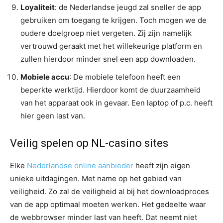
Loyaliteit
: de Nederlandse jeugd zal sneller de app
gebruiken om toegang te krijgen. Toch mogen we de
oudere doelgroep niet vergeten. Zij zijn namelijk
vertrouwd geraakt met het willekeurige platform en
zullen hierdoor minder snel een app downloaden.
Mobiele accu
: De mobiele telefoon heeft een
beperkte werktijd. Hierdoor komt de duurzaamheid
van het apparaat ook in gevaar. Een laptop of p.c. heeft
hier geen last van.
Veilig spelen op NL-casino sites
Elke
Nederlandse online aanbieder
heeft zijn eigen
unieke uitdagingen. Met name op het gebied van
veiligheid. Zo zal de veiligheid al bij het downloadproces
van de app optimaal moeten werken. Het gedeelte waar
de webbrowser minder last van heeft. Dat neemt niet