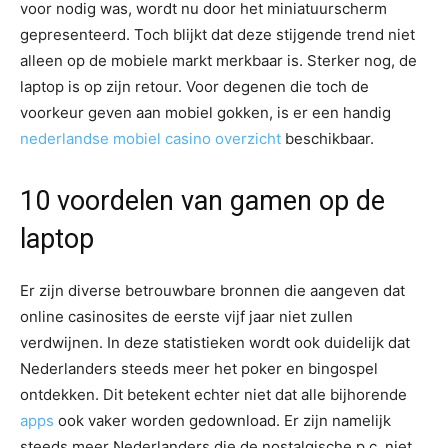
voor nodig was, wordt nu door het miniatuurscherm
gepresenteerd. Toch blijkt dat deze stijgende trend niet
alleen op de mobiele markt merkbaar is. Sterker nog, de
laptop is op zijn retour. Voor degenen die toch de
voorkeur geven aan mobiel gokken, is er een handig
nederlandse mobiel casino overzicht
beschikbaar.
10 voordelen van gamen op de
laptop
Er zijn diverse betrouwbare bronnen die aangeven dat
online casinosites de eerste vijf jaar niet zullen
verdwijnen. In deze statistieken wordt ook duidelijk dat
Nederlanders steeds meer het poker en bingospel
ontdekken. Dit betekent echter niet dat alle bijhorende
apps
ook vaker worden gedownload. Er zijn namelijk
steeds meer Nederlanders die de nostalgische p.c. niet